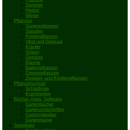
Sommer
Herbst
Winter
Pflanzen
Sommerblumen
Stauden
Polsterpflanzen
Obst und Gemüse
Kräuter
Gräser
Gehölze
Bäume
Balkonpflanzen
Zimmerpflanzen
Zwiebel- und Knollenpflanzen
Pflanzenschutz
Schädlinge
Krankheiten
Bücher, Apps, Software
Gartenbücher
Gartenzeitschriften
Gartenratgeber
Gartenplaner
Sonstiges