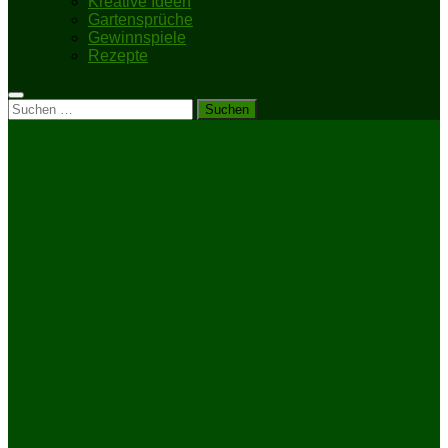
Kreative Ideen
Gartensprüche
Gewinnspiele
Rezepte
Suchen
nach: