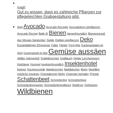
sagt:
Gut zu wissen, dass es zahlreiche Pflanzen zur
pflegeleichten Grabgestaltung gibt.
Avocado
April
Avocado-Rezepte
Avocadokern einpflanzen
Bienen
Avocado Rezept
Batik-Ei
bienenfreundlich
Blumenstrauß
Deko
des Monats September
Dahlie
Dahlien einpflanzen
Enzianblättriger Ehrenpreis
Falter
Flieder
Forsythie
Gartenarbeiten im
Gemüse aussäen
April
Gartenarbeit im Mai
gfüllter Hahnenfuß
Goldglöckchen
Goldlauch
Hohler Lerchensporn
Insektenhotel
Holzbiene
Hummel
insektenfreundlich
Keimen
Küchenschelle
Maiglöckchen
Maßliebchen
Mohn
Nisthilfen
nützliche Insekten
Orientalischer Mohn
Ostereier bemalen
Primeln
Schattenbeet
Schmetterling
Schmetterlinge
Schmetterlingsgarten
Schmetterlingspflanze
Spätfrost
Topfgarten
Wildbienen