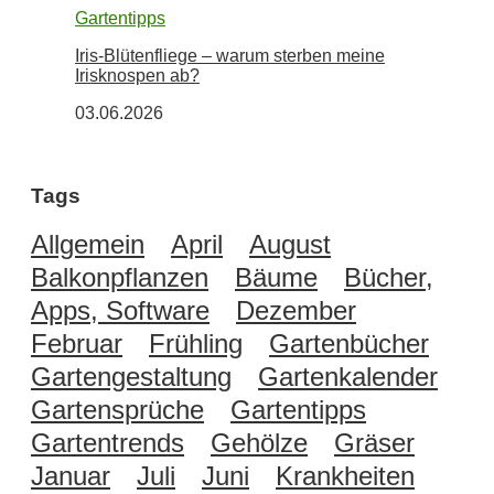
Gartentipps
Iris-Blütenfliege – warum sterben meine
Irisknospen ab?
03.06.2026
Tags
Allgemein
April
August
Balkonpflanzen
Bäume
Bücher,
Apps, Software
Dezember
Februar
Frühling
Gartenbücher
Gartengestaltung
Gartenkalender
Gartensprüche
Gartentipps
Gartentrends
Gehölze
Gräser
Januar
Juli
Juni
Krankheiten