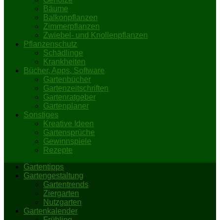
Bäume
Balkonpflanzen
Zimmerpflanzen
Zwiebel- und Knollenpflanzen
Pflanzenschutz
Schädlinge
Krankheiten
Bücher, Apps, Software
Gartenbücher
Gartenzeitschriften
Gartenratgeber
Gartenplaner
Sonstiges
Kreative Ideen
Gartensprüche
Gewinnspiele
Rezepte
Gartentipps
Gartengestaltung
Gartentrends
Ziergarten
Nutzgarten
Gartenkalender
Frühling