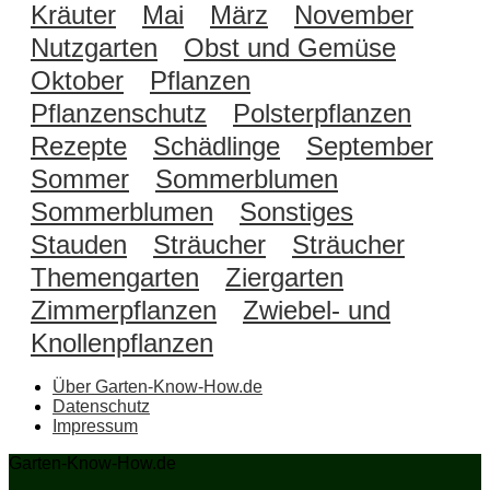
Kräuter
Mai
März
November
Nutzgarten
Obst und Gemüse
Oktober
Pflanzen
Pflanzenschutz
Polsterpflanzen
Rezepte
Schädlinge
September
Sommer
Sommerblumen
Sommerblumen
Sonstiges
Stauden
Sträucher
Sträucher
Themengarten
Ziergarten
Zimmerpflanzen
Zwiebel- und
Knollenpflanzen
Über Garten-Know-How.de
Datenschutz
Impressum
Garten-Know-How.de