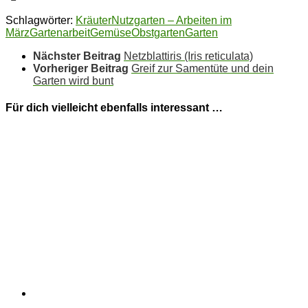
Schlagwörter:
Kräuter
Nutzgarten – Arbeiten im
März
Gartenarbeit
Gemüse
Obstgarten
Garten
Nächster Beitrag
Netzblattiris (Iris reticulata)
Vorheriger Beitrag
Greif zur Samentüte und dein
Garten wird bunt
Für dich vielleicht ebenfalls interessant …