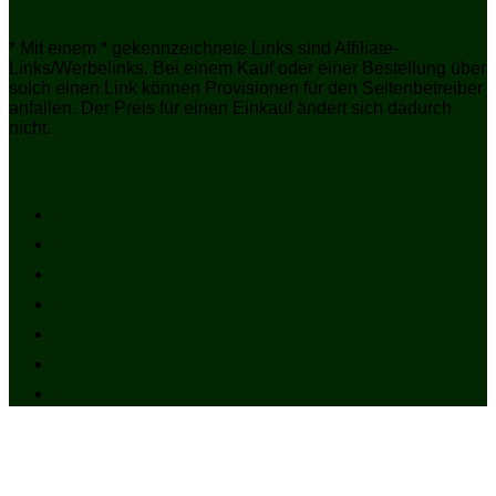
* Mit einem * gekennzeichnete Links sind Affiliate-
Links/Werbelinks. Bei einem Kauf oder einer Bestellung über
solch einen Link können Provisionen für den Seitenbetreiber
anfallen. Der Preis für einen Einkauf ändert sich dadurch
nicht.