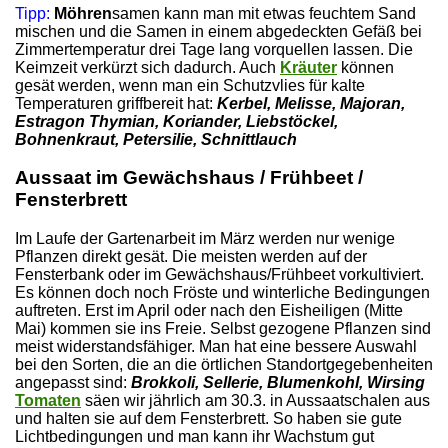
Tipp:
Möhren
samen kann man mit etwas feuchtem Sand
mischen und die Samen in einem abgedeckten Gefäß bei
Zimmertemperatur drei Tage lang vorquellen lassen. Die
Keimzeit verkürzt sich dadurch. Auch
Kräuter
können
gesät werden, wenn man ein Schutzvlies für kalte
Temperaturen griffbereit hat:
Kerbel, Melisse, Majoran,
Estragon Thymian, Koriander, Liebstöckel,
Bohnenkraut, Petersilie, Schnittlauch
Aussaat im Gewächshaus / Frühbeet /
Fensterbrett
Im Laufe der Gartenarbeit im März werden nur wenige
Pflanzen direkt gesät. Die meisten werden auf der
Fensterbank oder im Gewächshaus/Frühbeet vorkultiviert.
Es können doch noch Fröste und winterliche Bedingungen
auftreten. Erst im April oder nach den Eisheiligen (Mitte
Mai) kommen sie ins Freie. Selbst gezogene Pflanzen sind
meist widerstandsfähiger. Man hat eine bessere Auswahl
bei den Sorten, die an die örtlichen Standortgegebenheiten
angepasst sind:
Brokkoli, Sellerie, Blumenkohl, Wirsing
Tomaten
säen wir jährlich am 30.3. in Aussaatschalen aus
und halten sie auf dem Fensterbrett. So haben sie gute
Lichtbedingungen und man kann ihr Wachstum gut