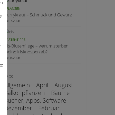
en
PFLANZEN
Currykraut – Schmuck und Gewürz
ng
23.07.2026
GARTENTIPPS
g
Iris-Blütenfliege – warum sterben
meine Irisknospen ab?
03.06.2026
t
tz
TAGS
Allgemein
April
August
Balkonpflanzen
Bäume
Bücher, Apps, Software
Dezember
Februar