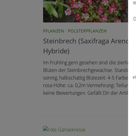
W
D
PFLANZEN
/
POLSTERPFLANZEN
Steinbrech (Saxifraga Arendsii
Hybride)
Im Frühling gern gesehen sind die zierliche
Blüten der Steinbrechgewächse. Standort:
e
sonnig, halbschattig Blütezeit: 4-5 Farbe: we
rosa Höhe: ca. 0,2m Vermehrung: Teilung 
keine Bewertungen. Gefällt Dir der Artikel?.