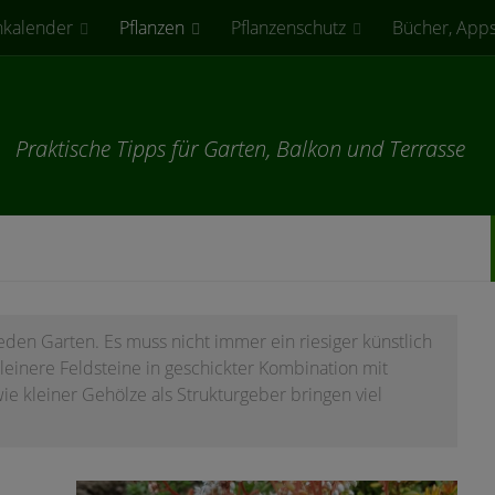
nkalender
Pflanzen
Pflanzenschutz
Bücher, Apps
Praktische Tipps für Garten, Balkon und Terrasse
jeden Garten. Es muss nicht immer ein riesiger künstlich
kleinere Feldsteine in geschickter Kombination mit
e kleiner Gehölze als Strukturgeber bringen viel