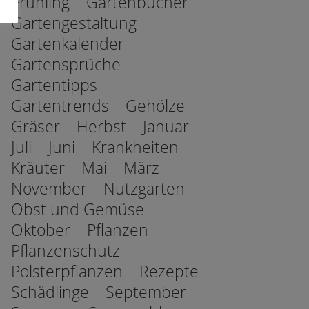
Frühling
Gartenbücher
Gartengestaltung
Gartenkalender
Gartensprüche
Gartentipps
Gartentrends
Gehölze
Gräser
Herbst
Januar
Juli
Juni
Krankheiten
Kräuter
Mai
März
November
Nutzgarten
Obst und Gemüse
Oktober
Pflanzen
Pflanzenschutz
Polsterpflanzen
Rezepte
Schädlinge
September