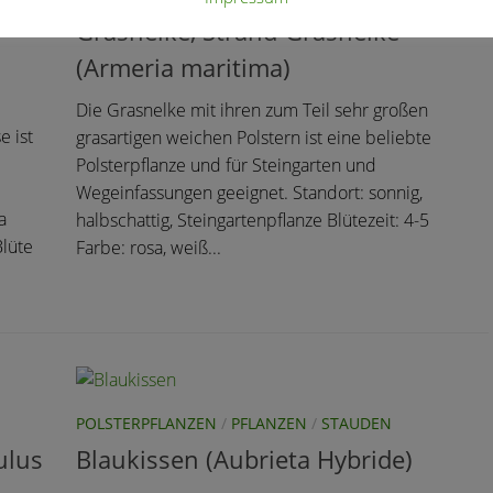
Grasnelke, Strand-Grasnelke
(Armeria maritima)
Die Grasnelke mit ihren zum Teil sehr großen
e ist
grasartigen weichen Polstern ist eine beliebte
Polsterpflanze und für Steingarten und
Wegeinfassungen geeignet. Standort: sonnig,
a
halbschattig, Steingartenpflanze Blütezeit: 4-5
Blüte
Farbe: rosa, weiß...
POLSTERPFLANZEN
/
PFLANZEN
/
STAUDEN
ulus
Blaukissen (Aubrieta Hybride)