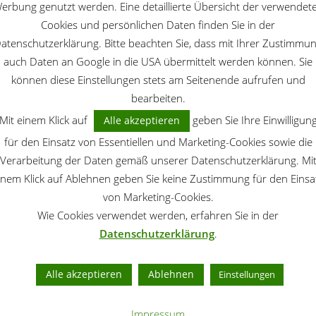
erbung genutzt werden. Eine detaillierte Übersicht der verwendet
Cookies und persönlichen Daten finden Sie in der
atenschutzerklärung. Bitte beachten Sie, dass mit Ihrer Zustimmu
auch Daten an Google in die USA übermittelt werden können. Sie
PFLANZEN
/
POLSTERPFLANZEN
können diese Einstellungen stets am Seitenende aufrufen und
-
Berg-Steinkraut : ein
bearbeiten.
Mauerkünstler
Mit einem Klick auf
geben Sie Ihre Einwilligun
Alle akzeptieren
für den Einsatz von Essentiellen und Marketing-Cookies sowie die
n
Leuchtendes Gelb ist das Markenzeichen für
Verarbeitung der Daten gemäß unserer Datenschutzerklärung. Mi
diese anspruchslose Steingartenpflanze: Berg-
inem Klick auf Ablehnen geben Sie keine Zustimmung für den Einsa
iss,
Steinkraut (Alyssum montanum). Sie schafft es
von Marketing-Cookies.
Noch
auch, in Mauerfugen zu blühen. Berg-Steinkraut
Wie Cookies verwendet werden, erfahren Sie in der
..
– Standort und Pflege Standort: sonnig,
halbschattig, Steingartenpflanze Blütezeit:...
Datenschutzerklärung
.
Alle akzeptieren
Ablehnen
Einstellungen
PFLANZEN
/
POLSTERPFLANZEN
/
STAUDEN
Impressum