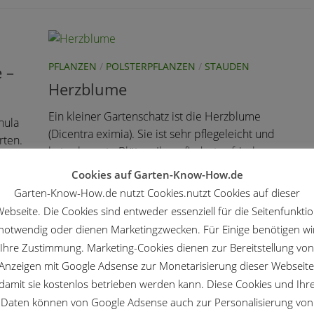
PFLANZEN
/
POLSTERPFLANZEN
/
STAUDEN
 –
Herzblume
Ein kleiner Gartenschatz ist die Herzblume
nula
(Dicentra eximia). Sie ist sehr pflegeleicht und
rten.
hat sehr zarte Blüten. Ihr gefiedertes frisches
der
Laub eigenet sich auch für Grün in kleinen
Cookies auf Garten-Know-How.de
m
Blumensträußen. Der...
Garten-Know-How.de nutzt Cookies.nutzt Cookies auf dieser
ebseite. Die Cookies sind entweder essenziell für die Seitenfunkti
notwendig oder dienen Marketingzwecken. Für Einige benötigen wi
Ihre Zustimmung. Marketing-Cookies dienen zur Bereitstellung von
Anzeigen mit Google Adsense zur Monetarisierung dieser Webseite
damit sie kostenlos betrieben werden kann. Diese Cookies und Ihr
Daten können von Google Adsense auch zur Personalisierung von