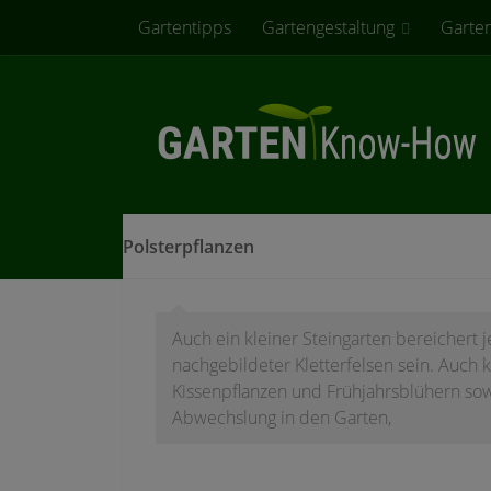
Gartentipps
Gartengestaltung
Garte
Zum Inhalt springen
Polsterpflanzen
Auch ein kleiner Steingarten bereichert 
nachgebildeter Kletterfelsen sein. Auch 
Kissenpflanzen und Frühjahrsblühern sowi
Abwechslung in den Garten,