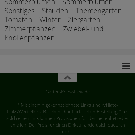
Sommerblumen
Sommerblumen
Sonstiges
Stauden
Themengarten
Tomaten
Winter
Ziergarten
Zimmerpflanzen
Zwiebel- und
Knollenpflanzen
Garten-Know-How.de
* Mit einem * gekennzeichnete Links sind Affiliate-
Links/Werbelinks. Bei einem Kauf oder einer Bestellung über
solch einen Link können Provisionen für den Seitenbetreiber
anfallen. Der Preis für einen Einkauf ändert sich dadurch
nicht.