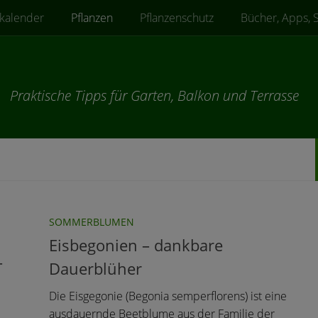
kalender
Pflanzen
Pflanzenschutz
Bücher, Apps, 
Praktische Tipps für Garten, Balkon und Terrasse
SOMMERBLUMEN
Eisbegonien – dankbare
–
Dauerblüher
Die Eisgegonie (Begonia semperflorens) ist eine
ausdauernde Beetblume aus der Familie der