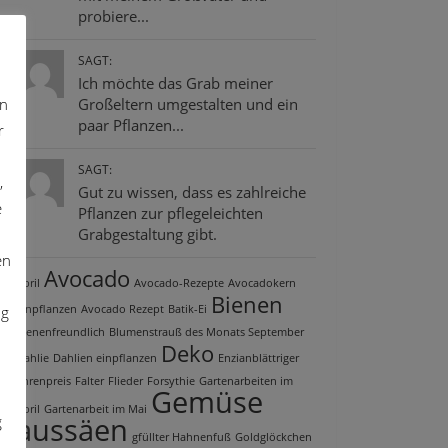
probiere...
SAGT:
Ich möchte das Grab meiner
on
Großeltern umgestalten und ein
paar Pflanzen...
r
SAGT:
,
Gut zu wissen, dass es zahlreiche
e
Pflanzen zur pflegeleichten
Grabgestaltung gibt.
en
Avocado
April
Avocado-Rezepte
Avocadokern
Bienen
ng
einpflanzen
Avocado Rezept
Batik-Ei
bienenfreundlich
Blumenstrauß des Monats September
Deko
Dahlie
Dahlien einpflanzen
Enzianblättriger
Ehrenpreis
Falter
Flieder
Forsythie
Gartenarbeiten im
Gemüse
April
Gartenarbeit im Mai
aussäen
g
gfüllter Hahnenfuß
Goldglöckchen