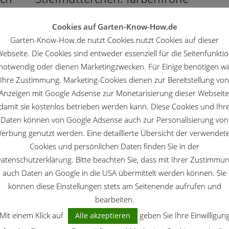
Begleiter
Cookies auf Garten-Know-How.de
n im
Die lustigen Gesichter der Stiefmütterchen
Garten-Know-How.de nutzt Cookies.nutzt Cookies auf dieser
(Viola) erfreuen uns schon zeitig im Jahr. Sie
ebseite. Die Cookies sind entweder essenziell für die Seitenfunkti
nze,
gehören zur Gattung der Veilchen. Sie werden
notwendig oder dienen Marketingzwecken. Für Einige benötigen wi
 und
zur Frühjahrsbepflanzung von Kübeln und
Ihre Zustimmung. Marketing-Cookies dienen zur Bereitstellung von
Balkonkästen eingesetzt. Sie bringen erste...
Anzeigen mit Google Adsense zur Monetarisierung dieser Webseite
damit sie kostenlos betrieben werden kann. Diese Cookies und Ihr
1
2
3
Daten können von Google Adsense auch zur Personalisierung von
erbung genutzt werden. Eine detaillierte Übersicht der verwendet
Cookies und persönlichen Daten finden Sie in der
atenschutzerklärung. Bitte beachten Sie, dass mit Ihrer Zustimmu
auch Daten an Google in die USA übermittelt werden können. Sie
können diese Einstellungen stets am Seitenende aufrufen und
bearbeiten.
Mit einem Klick auf
geben Sie Ihre Einwilligun
Alle akzeptieren