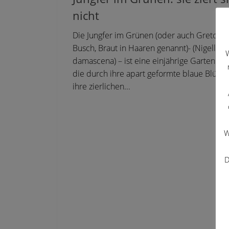
nicht
Die Jungfer im Grünen (oder auch Gretche
Busch, Braut in Haaren genannt)- (Nigella
W
damascena) – ist eine einjährige Gartenpfla
die durch ihre apart geformte blaue Blüte
ihre zierlichen...
W
D