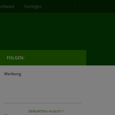
Software
Sonstiges
FOLGEN:
Werbung
ZIERGARTEN
/
AUGUST
/