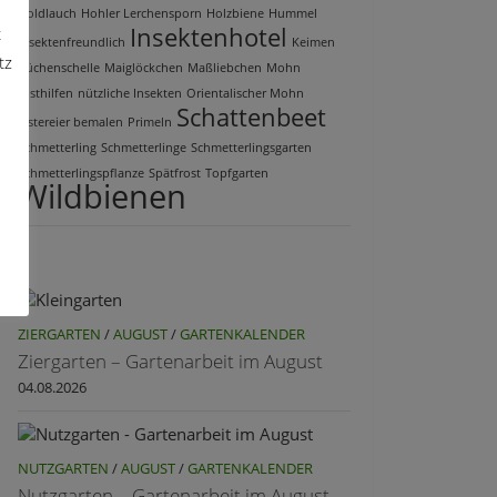
Goldlauch
Hohler Lerchensporn
Holzbiene
Hummel
Insektenhotel
t
insektenfreundlich
Keimen
tz
Küchenschelle
Maiglöckchen
Maßliebchen
Mohn
Nisthilfen
nützliche Insekten
Orientalischer Mohn
Schattenbeet
Ostereier bemalen
Primeln
Schmetterling
Schmetterlinge
Schmetterlingsgarten
Schmetterlingspflanze
Spätfrost
Topfgarten
Wildbienen
ZIERGARTEN
/
AUGUST
/
GARTENKALENDER
Ziergarten – Gartenarbeit im August
04.08.2026
NUTZGARTEN
/
AUGUST
/
GARTENKALENDER
Nutzgarten – Gartenarbeit im August