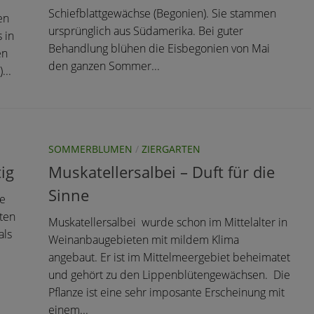
Schiefblattgewächse (Begonien). Sie stammen
en
ursprünglich aus Südamerika. Bei guter
 in
Behandlung blühen die Eisbegonien von Mai
en
den ganzen Sommer...
...
SOMMERBLUMEN
/
ZIERGARTEN
tig
Muskatellersalbei – Duft für die
Sinne
he
üten
Muskatellersalbei wurde schon im Mittelalter in
als
Weinanbaugebieten mit mildem Klima
angebaut. Er ist im Mittelmeergebiet beheimatet
und gehört zu den Lippenblütengewächsen. Die
Pflanze ist eine sehr imposante Erscheinung mit
einem...