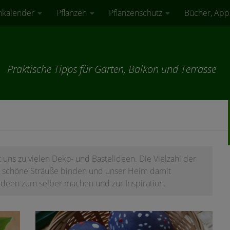
nkalender
Pflanzen
Pflanzenschutz
Bücher, App
Praktische Tipps für Garten, Balkon und Terrasse
 uns zu vielen Deko- und Bastelideen. Die Vielzahl der
n schöne Sträuße binden und unser Heim damit
 Ideen zum selber machen und zur Inspiration.