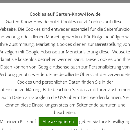
Cookies auf Garten-Know-How.de
Garten-Know-How.de nutzt Cookies.nutzt Cookies auf dieser
ebseite. Die Cookies sind entweder essenziell für die Seitenfunkti
notwendig oder dienen Marketingzwecken. Für Einige benötigen wi
Ihre Zustimmung. Marketing-Cookies dienen zur Bereitstellung von
Anzeigen mit Google Adsense zur Monetarisierung dieser Webseite
damit sie kostenlos betrieben werden kann. Diese Cookies und Ihr
Daten können von Google Adsense auch zur Personalisierung von
KREATIVE GARTEN IDEEN
erbung genutzt werden. Eine detaillierte Übersicht der verwendet
Ritterstern als
Cookies und persönlichen Daten finden Sie in der
s
Weihnachtsschmuck
atenschutzerklärung. Bitte beachten Sie, dass mit Ihrer Zustimmu
auch Daten an Google in die USA übermittelt werden können. Sie
Jedes Jahr zur Weihnachtszeit taucht er auf in
können diese Einstellungen stets am Seitenende aufrufen und
den Geschäften: ein Ritterstern (Hippeastrum
bearbeiten.
vittatum) als Weihnachtsschmuck. Die
der
Zwiebelpflanze bringt zur Weihnachtszeit mit
Mit einem Klick auf
geben Sie Ihre Einwilligun
Alle akzeptieren
n. Ein
ihren schönen großen roten Blüten Freude ins