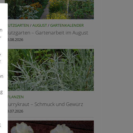
NUTZGARTEN
/
AUGUST
/
GARTENKALENDER
on
Nutzgarten – Gartenarbeit im August
r
03.08.2026
,
e
en
ng
PFLANZEN
Currykraut – Schmuck und Gewürz
23.07.2026
g