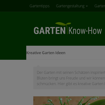
Gartentipps
Gartengestaltung
Garte
Zum Inhalt springen
Kreative Garten Ideen
Der Garten mit seinen Schätzen inspiriert
Blüten bringt uns Freude und wir könne
schmücken. Hier gibt es kreative Garten