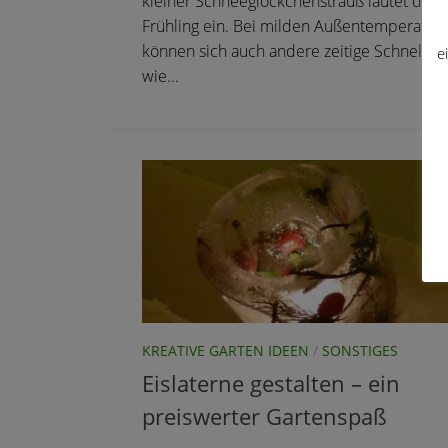
kleiner Schneeglöckchenstrauß läutet den
Frühling ein. Bei milden Außentemperatur
können sich auch andere zeitige Schnellsta
e
wie...
KREATIVE GARTEN IDEEN
/
SONSTIGES
Eislaterne gestalten – ein
preiswerter Gartenspaß