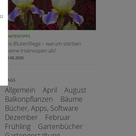
t
tz
GARTENTIPPS
Iris-Blütenfliege – warum sterben
meine Irisknospen ab?
03.06.2026
TAGS
Allgemein
April
August
Balkonpflanzen
Bäume
Bücher, Apps, Software
Dezember
Februar
Frühling
Gartenbücher
Gartengestaltung