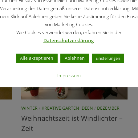
für den Einsatz von Essentiellen und Marketing-Cookies sowie die
Haus....
en
Verarbeitung der Daten gemäß unserer Datenschutzerklärung. Mi
rter
inem Klick auf Ablehnen geben Sie keine Zustimmung für den Einsa
von Marketing-Cookies.
Wie Cookies verwendet werden, erfahren Sie in der
Datenschutzerklärung
.
Alle akzeptieren
Ablehnen
Einstellungen
Impressum
WINTER
/
KREATIVE GARTEN IDEEN
/
DEZEMBER
Weihnachtszeit ist Windlichter –
Zeit