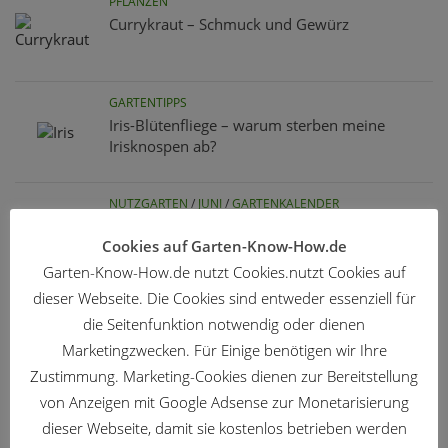
PFLANZEN
Currykraut – Schmuck und Gewürz
GARTENTIPPS
Iris-Blütenfliege – warum sterben meine
Irisknospen ab?
NUTZGARTEN
/
JUNI
/
GARTENKALENDER
Nutzgarten – Arbeiten im Juni
Cookies auf Garten-Know-How.de
Garten-Know-How.de nutzt Cookies.nutzt Cookies auf
dieser Webseite. Die Cookies sind entweder essenziell für
die Seitenfunktion notwendig oder dienen
Marketingzwecken. Für Einige benötigen wir Ihre
Zustimmung. Marketing-Cookies dienen zur Bereitstellung
ZIERGARTEN
/
AUGUST
/
GARTENKALENDER
von Anzeigen mit Google Adsense zur Monetarisierung
Ziergarten – Gartenarbeit im August
dieser Webseite, damit sie kostenlos betrieben werden
04.08.2026