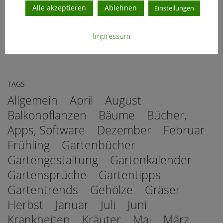
Alle akzeptieren
Ablehnen
Einstellungen
GARTENTIPPS
Iris-Blütenfliege – warum sterben meine Irisknospen
ab?
Impressum
03.06.2026
TAGS
Allgemein
April
August
Balkonpflanzen
Bäume
Bücher,
Apps, Software
Dezember
Februar
Frühling
Gartenbücher
Gartengestaltung
Gartenkalender
Gartensprüche
Gartentipps
Gartentrends
Gehölze
Gräser
Herbst
Januar
Juli
Juni
Krankheiten
Kräuter
Mai
März