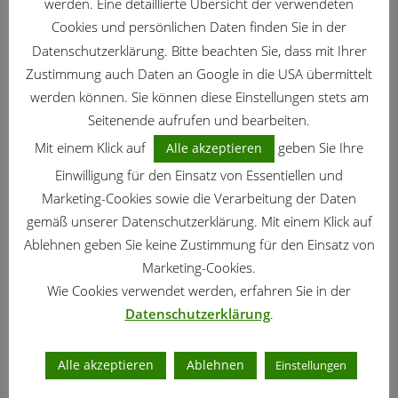
ZIERGARTEN
/
AUGUST
/
GARTENKALENDER
werden. Eine detaillierte Übersicht der verwendeten
Ziergarten – Gartenarbeit im August
Cookies und persönlichen Daten finden Sie in der
Datenschutzerklärung. Bitte beachten Sie, dass mit Ihrer
Zustimmung auch Daten an Google in die USA übermittelt
NUTZGARTEN
/
AUGUST
/
GARTENKALENDER
werden können. Sie können diese Einstellungen stets am
Nutzgarten – Gartenarbeit im August
Seitenende aufrufen und bearbeiten.
Mit einem Klick auf
geben Sie Ihre
Alle akzeptieren
Einwilligung für den Einsatz von Essentiellen und
PFLANZEN
Marketing-Cookies sowie die Verarbeitung der Daten
Currykraut – Schmuck und Gewürz
gemäß unserer Datenschutzerklärung. Mit einem Klick auf
Ablehnen geben Sie keine Zustimmung für den Einsatz von
Marketing-Cookies.
GARTENTIPPS
Iris-Blütenfliege – warum sterben meine
Wie Cookies verwendet werden, erfahren Sie in der
Irisknospen ab?
Datenschutzerklärung
.
NUTZGARTEN
/
JUNI
/
GARTENKALENDER
Alle akzeptieren
Ablehnen
Einstellungen
Nutzgarten – Arbeiten im Juni