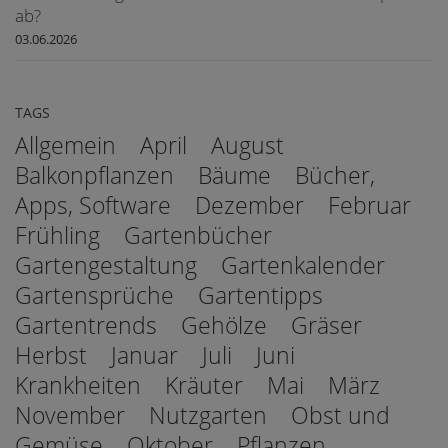
ab?
03.06.2026
TAGS
Allgemein
April
August
Balkonpflanzen
Bäume
Bücher,
Apps, Software
Dezember
Februar
Frühling
Gartenbücher
Gartengestaltung
Gartenkalender
Gartensprüche
Gartentipps
Gartentrends
Gehölze
Gräser
Herbst
Januar
Juli
Juni
Krankheiten
Kräuter
Mai
März
November
Nutzgarten
Obst und
Gemüse
Oktober
Pflanzen