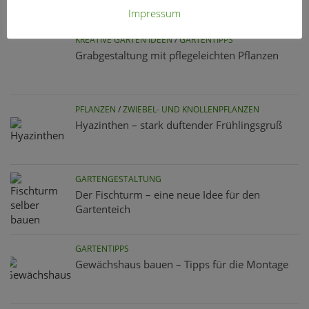
Impressum
KREATIVE GARTEN IDEEN
/
GARTENTIPPS
Grabgestaltung mit pflegeleichten Pflanzen
PFLANZEN
/
ZWIEBEL- UND KNOLLENPFLANZEN
Hyazinthen – stark duftender Frühlingsgruß
GARTENGESTALTUNG
Der Fischturm – eine neue Idee für den
Gartenteich
GARTENTIPPS
Gewächshaus bauen – Tipps für die Montage