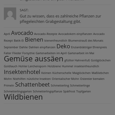
SAGT:
Gut zu wissen, dass es zahlreiche Pflanzen zur
pflegeleichten Grabgestaltung gibt.
Avocado
April
Avocado-Rezepte
Avocadokern einpflanzen
Avocado
Bienen
Rezept
Batik-Ei
bienenfreundlich
Blumenstrauß des Monats
Deko
September
Dahlie
Dahlien einpflanzen
Enzianblättriger Ehrenpreis
Falter
Flieder
Forsythie
Gartenarbeiten im April
Gartenarbeit im Mai
Gemüse aussäen
gfüllter Hahnenfuß
Goldglöckchen
Goldlauch
Hohler Lerchensporn
Holzbiene
Hummel
insektenfreundlich
Insektenhotel
Keimen
Küchenschelle
Maiglöckchen
Maßliebchen
Mohn
Nisthilfen
nützliche Insekten
Orientalischer Mohn
Ostereier bemalen
Schattenbeet
Primeln
Schmetterling
Schmetterlinge
Schmetterlingsgarten
Schmetterlingspflanze
Spätfrost
Topfgarten
Wildbienen