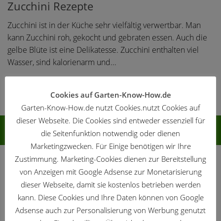
Zucchini Rezepte
Zucchini ist in der Küche sehr vielfältig verwertbar. Man
kann Zucchini roh, gekocht und gebraten essen. Auch die
gelbe Blüte ist eine Delikatesse. Zucchini enthalten viel
Wasser, sind kalorienarm und...
1
2
Cookies auf Garten-Know-How.de
Garten-Know-How.de nutzt Cookies.nutzt Cookies auf
dieser Webseite. Die Cookies sind entweder essenziell für
FOLGEN:
die Seitenfunktion notwendig oder dienen
Marketingzwecken. Für Einige benötigen wir Ihre
Zustimmung. Marketing-Cookies dienen zur Bereitstellung
Werbung
von Anzeigen mit Google Adsense zur Monetarisierung
dieser Webseite, damit sie kostenlos betrieben werden
kann. Diese Cookies und Ihre Daten können von Google
Adsense auch zur Personalisierung von Werbung genutzt