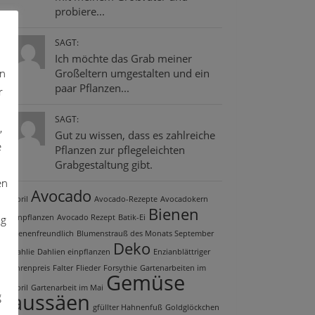
probiere...
SAGT:
Ich möchte das Grab meiner
on
Großeltern umgestalten und ein
paar Pflanzen...
r
SAGT:
,
Gut zu wissen, dass es zahlreiche
e
Pflanzen zur pflegeleichten
Grabgestaltung gibt.
en
Avocado
April
Avocado-Rezepte
Avocadokern
Bienen
ng
einpflanzen
Avocado Rezept
Batik-Ei
bienenfreundlich
Blumenstrauß des Monats September
Deko
Dahlie
Dahlien einpflanzen
Enzianblättriger
Ehrenpreis
Falter
Flieder
Forsythie
Gartenarbeiten im
Gemüse
April
Gartenarbeit im Mai
aussäen
g
gfüllter Hahnenfuß
Goldglöckchen