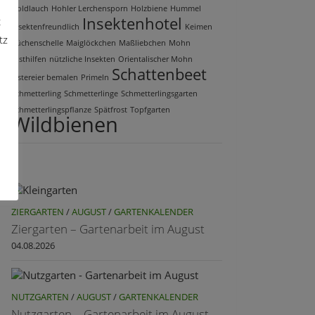
Goldlauch
Hohler Lerchensporn
Holzbiene
Hummel
Insektenhotel
t
insektenfreundlich
Keimen
tz
Küchenschelle
Maiglöckchen
Maßliebchen
Mohn
Nisthilfen
nützliche Insekten
Orientalischer Mohn
Schattenbeet
Ostereier bemalen
Primeln
Schmetterling
Schmetterlinge
Schmetterlingsgarten
Schmetterlingspflanze
Spätfrost
Topfgarten
Wildbienen
ZIERGARTEN
/
AUGUST
/
GARTENKALENDER
Ziergarten – Gartenarbeit im August
04.08.2026
NUTZGARTEN
/
AUGUST
/
GARTENKALENDER
Nutzgarten – Gartenarbeit im August