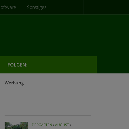
Software
Sonstiges
FOLGEN:
Werbung
ZIERGARTEN
/
AUGUST
/