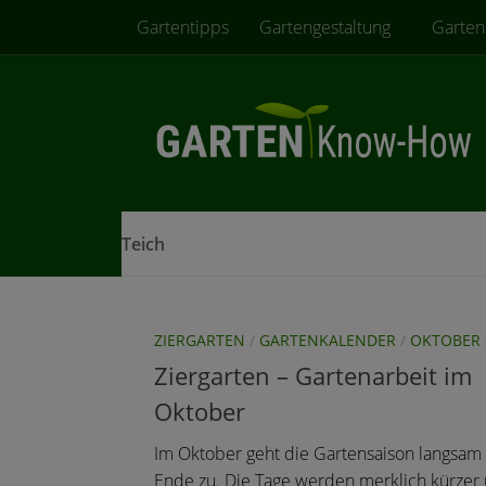
Gartentipps
Gartengestaltung
Garten
Zum Inhalt springen
Teich
ZIERGARTEN
/
GARTENKALENDER
/
OKTOBER
Ziergarten – Gartenarbeit im
Oktober
Im Oktober geht die Gartensaison langsa
Ende zu. Die Tage werden merklich kürzer