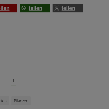
eilen
teilen
teilen
1
rten
Pflanzen