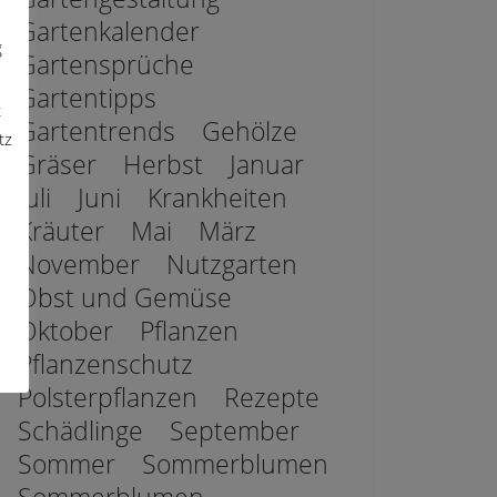
Gartenkalender
g
Gartensprüche
Gartentipps
t
Gartentrends
Gehölze
tz
Gräser
Herbst
Januar
Juli
Juni
Krankheiten
Kräuter
Mai
März
November
Nutzgarten
Obst und Gemüse
Oktober
Pflanzen
Pflanzenschutz
Polsterpflanzen
Rezepte
Schädlinge
September
Sommer
Sommerblumen