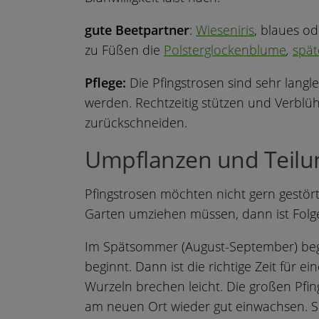
gute Beetpartner
:
Wieseniris
, blaues o
zu Füßen die
Polsterglockenblume
,
spä
Pflege:
Die Pfingstrosen sind sehr langl
werden. Rechtzeitig stützen und Verblü
zurückschneiden.
Umpflanzen und Teilu
Pfingstrosen möchten nicht gern gestör
Garten umziehen müssen, dann ist Folg
Im Spätsommer (August-September) be
beginnt. Dann ist die richtige Zeit für 
Wurzeln brechen leicht. Die großen Pfing
am neuen Ort wieder gut einwachsen. Sc