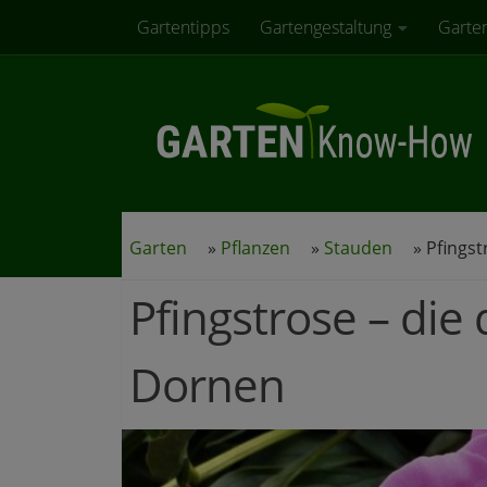
Gartentipps
Gartengestaltung
Garte
Zum Inhalt springen
Garten
»
Pflanzen
»
Stauden
»
Pfingst
Pfingstrose – di
Dornen