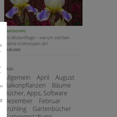
GARTENTIPPS
Iris-Blütenfliege – warum sterben
meine Irisknospen ab?
on
03.06.2026
r
,
TAGS
e
Allgemein
April
August
Balkonpflanzen
Bäume
en
Bücher, Apps, Software
ng
Dezember
Februar
Frühling
Gartenbücher
Gartengestaltung