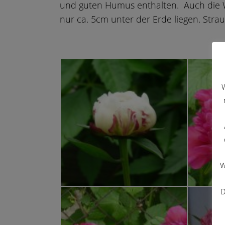
und guten Humus enthalten. Auch die Wur
nur ca. 5cm unter der Erde liegen. Strau
W
W
D
weiße Pfingstrose
Duftgarte