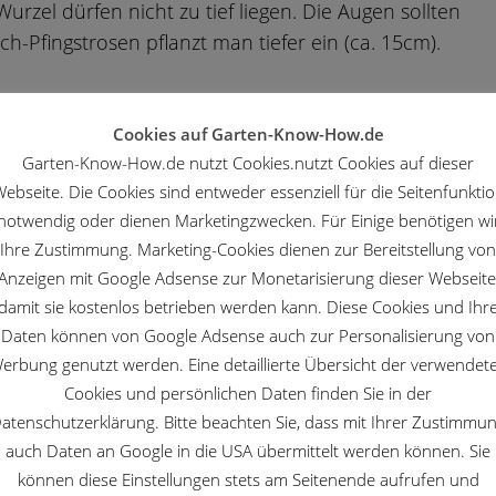
zel dürfen nicht zu tief liegen. Die Augen sollten
ch-Pfingstrosen pflanzt man tiefer ein (ca. 15cm).
Cookies auf Garten-Know-How.de
Garten-Know-How.de nutzt Cookies.nutzt Cookies auf dieser
ebseite. Die Cookies sind entweder essenziell für die Seitenfunkti
notwendig oder dienen Marketingzwecken. Für Einige benötigen wi
Ihre Zustimmung. Marketing-Cookies dienen zur Bereitstellung von
Anzeigen mit Google Adsense zur Monetarisierung dieser Webseite
damit sie kostenlos betrieben werden kann. Diese Cookies und Ihr
Daten können von Google Adsense auch zur Personalisierung von
erbung genutzt werden. Eine detaillierte Übersicht der verwendet
Cookies und persönlichen Daten finden Sie in der
atenschutzerklärung. Bitte beachten Sie, dass mit Ihrer Zustimmu
n – Pfingstrose
Pfingstrose
auch Daten an Google in die USA übermittelt werden können. Sie
können diese Einstellungen stets am Seitenende aufrufen und