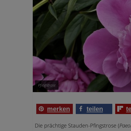
Pfingstrose
merken
teilen
t
Die prächtige Stauden-Pfingstrose (
Paeon