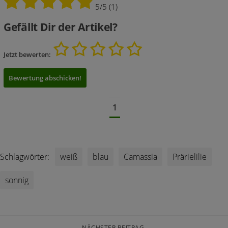
5/5
(1)
Gefällt Dir der Artikel?
Jetzt bewerten:
1
Schlagwörter:
weiß
blau
Camassia
Prärielilie
sonnig
NÄCHSTER BEITRAG