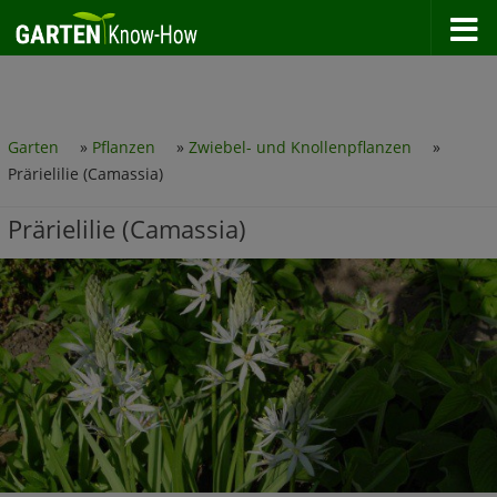
Zum Inhalt springen
Garten
»
Pflanzen
»
Zwiebel- und Knollenpflanzen
»
Prärielilie (Camassia)
Prärielilie (Camassia)