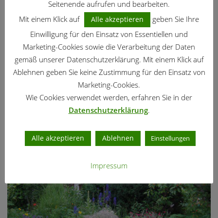
Seitenende aufrufen und bearbeiten.
PFLANZEN
Currykraut – Schmuck und Gewürz
Mit einem Klick auf
geben Sie Ihre
Alle akzeptieren
Einwilligung für den Einsatz von Essentiellen und
Marketing-Cookies sowie die Verarbeitung der Daten
GARTENTIPPS
gemäß unserer Datenschutzerklärung. Mit einem Klick auf
Iris-Blütenfliege – warum sterben meine
Ablehnen geben Sie keine Zustimmung für den Einsatz von
Irisknospen ab?
Marketing-Cookies.
Wie Cookies verwendet werden, erfahren Sie in der
NUTZGARTEN
/
JUNI
/
GARTENKALENDER
Datenschutzerklärung
.
Nutzgarten – Arbeiten im Juni
Alle akzeptieren
Ablehnen
Einstellungen
Impressum