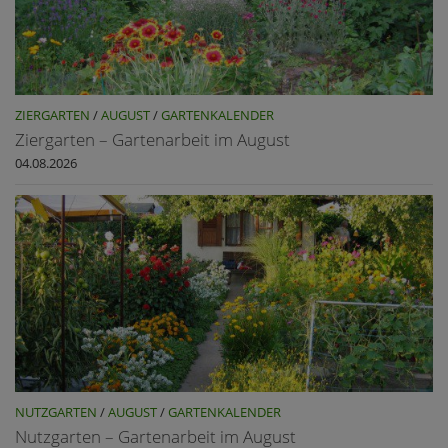
ZIERGARTEN
/
AUGUST
/
GARTENKALENDER
Ziergarten – Gartenarbeit im August
04.08.2026
NUTZGARTEN
/
AUGUST
/
GARTENKALENDER
Nutzgarten – Gartenarbeit im August