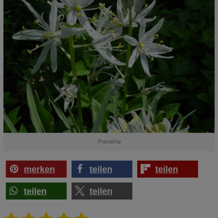
Prärielilie
merken
teilen
teilen
teilen
teilen