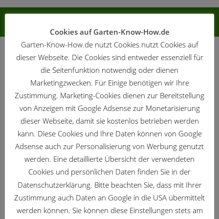
FOLGEN:
Cookies auf Garten-Know-How.de
Garten-Know-How.de nutzt Cookies.nutzt Cookies auf
Werbung
dieser Webseite. Die Cookies sind entweder essenziell für
die Seitenfunktion notwendig oder dienen
Marketingzwecken. Für Einige benötigen wir Ihre
Zustimmung. Marketing-Cookies dienen zur Bereitstellung
von Anzeigen mit Google Adsense zur Monetarisierung
dieser Webseite, damit sie kostenlos betrieben werden
ZIERGARTEN
/
AUGUST
/
GARTENKALENDER
kann. Diese Cookies und Ihre Daten können von Google
Ziergarten – Gartenarbeit im August
Adsense auch zur Personalisierung von Werbung genutzt
werden. Eine detaillierte Übersicht der verwendeten
Cookies und persönlichen Daten finden Sie in der
NUTZGARTEN
/
AUGUST
/
GARTENKALENDER
Nutzgarten – Gartenarbeit im August
Datenschutzerklärung. Bitte beachten Sie, dass mit Ihrer
Zustimmung auch Daten an Google in die USA übermittelt
werden können. Sie können diese Einstellungen stets am