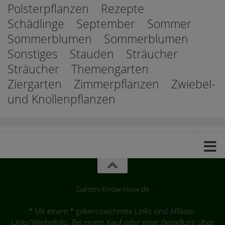
Polsterpflanzen
Rezepte
Schädlinge
September
Sommer
Sommerblumen
Sommerblumen
Sonstiges
Stauden
Sträucher
Sträucher
Themengarten
Ziergarten
Zimmerpflanzen
Zwiebel-
und Knollenpflanzen
Garten-Know-How.de
* Mit einem * gekennzeichnete Links sind Affiliate-
Links/Werbelinks. Bei einem Kauf oder einer Bestellung über