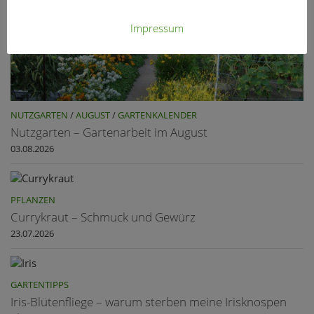
Impressum
NUTZGARTEN
/
AUGUST
/
GARTENKALENDER
Nutzgarten – Gartenarbeit im August
03.08.2026
PFLANZEN
Currykraut – Schmuck und Gewürz
23.07.2026
GARTENTIPPS
Iris-Blütenfliege – warum sterben meine Irisknospen