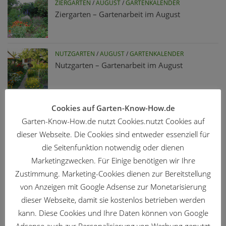
ZIERGARTEN
/
AUGUST
/
GARTENKALENDER
Ziergarten – Gartenarbeit im August
NUTZGARTEN
/
AUGUST
/
GARTENKALENDER
Nutzgarten – Gartenarbeit im August
PFLANZEN
Cookies auf Garten-Know-How.de
Currykraut – Schmuck und Gewürz
Garten-Know-How.de nutzt Cookies.nutzt Cookies auf
dieser Webseite. Die Cookies sind entweder essenziell für
die Seitenfunktion notwendig oder dienen
GARTENTIPPS
Marketingzwecken. Für Einige benötigen wir Ihre
Iris-Blütenfliege – warum sterben meine
Zustimmung. Marketing-Cookies dienen zur Bereitstellung
Irisknospen ab?
von Anzeigen mit Google Adsense zur Monetarisierung
dieser Webseite, damit sie kostenlos betrieben werden
NUTZGARTEN
/
JUNI
/
GARTENKALENDER
kann. Diese Cookies und Ihre Daten können von Google
Nutzgarten – Arbeiten im Juni
Adsense auch zur Personalisierung von Werbung genutzt