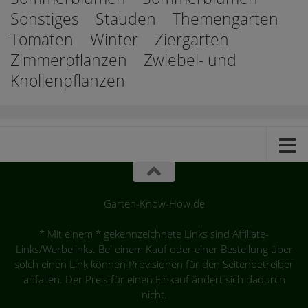
Sonstiges
Stauden
Themengarten
Tomaten
Winter
Ziergarten
Zimmerpflanzen
Zwiebel- und
Knollenpflanzen
Garten-Know-How.de
* Mit einem * gekennzeichnete Links sind Affiliate-
Links/Werbelinks. Bei einem Kauf oder einer Bestellung über
solch einen Link können Provisionen für den Seitenbetreiber
anfallen. Der Preis für einen Einkauf ändert sich dadurch
nicht.