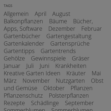
TAGS
Allgemein
April
August
Balkonpflanzen
Bäume
Bücher,
Apps, Software
Dezember
Februar
Gartenbücher
Gartengestaltung
Gartenkalender
Gartensprüche
Gartentipps
Gartentrends
Gehölze
Gewinnspiele
Gräser
Januar
Juli
Juni
Krankheiten
Kreative Garten Ideen
Kräuter
Mai
März
November
Nutzgarten
Obst
und Gemüse
Oktober
Pflanzen
Pflanzenschutz
Polsterpflanzen
Rezepte
Schädlinge
September
Sommerblumen
Sommerblumen