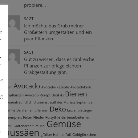
probiere...
SAGT:
Ich möchte das Grab meiner
on
Großeltern umgestalten und ein
paar Pflanzen...
r
SAGT:
,
Gut zu wissen, dass es zahlreiche
e
Pflanzen zur pflegeleichten
Grabgestaltung gibt.
en
Avocado
April
Avocado-Rezepte
Avocadokern
Bienen
ng
einpflanzen
Avocado Rezept
Batik-Ei
bienenfreundlich
Blumenstrauß des Monats September
Deko
Dahlie
Dahlien einpflanzen
Enzianblättriger
Ehrenpreis
Falter
Flieder
Forsythie
Gartenarbeiten im
Gemüse
April
Gartenarbeit im Mai
aussäen
g
gfüllter Hahnenfuß
Goldglöckchen