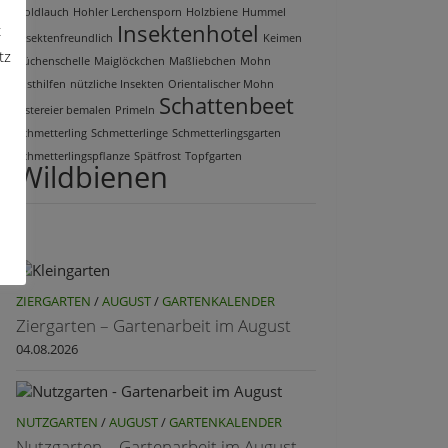
Goldlauch
Hohler Lerchensporn
Holzbiene
Hummel
Insektenhotel
t
insektenfreundlich
Keimen
tz
Küchenschelle
Maiglöckchen
Maßliebchen
Mohn
Nisthilfen
nützliche Insekten
Orientalischer Mohn
Schattenbeet
Ostereier bemalen
Primeln
Schmetterling
Schmetterlinge
Schmetterlingsgarten
Schmetterlingspflanze
Spätfrost
Topfgarten
Wildbienen
ZIERGARTEN
/
AUGUST
/
GARTENKALENDER
Ziergarten – Gartenarbeit im August
04.08.2026
NUTZGARTEN
/
AUGUST
/
GARTENKALENDER
Nutzgarten – Gartenarbeit im August