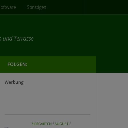
Software
Sonstiges
n und Terrasse
FOLGEN:
Werbung
ZIERGARTEN
/
AUGUST
/