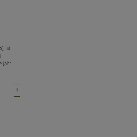
, ist
t
e Jahr
1