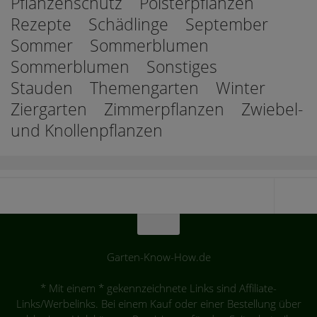
Pflanzenschutz
Polsterpflanzen
Rezepte
Schädlinge
September
Sommer
Sommerblumen
Sommerblumen
Sonstiges
Stauden
Themengarten
Winter
Ziergarten
Zimmerpflanzen
Zwiebel-
und Knollenpflanzen
Garten-Know-How.de
* Mit einem * gekennzeichnete Links sind Affiliate-
Links/Werbelinks. Bei einem Kauf oder einer Bestellung über