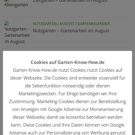
Ziergarten – Gartenarbeit im August
NUTZGARTEN
/
AUGUST
/
GARTENKALENDER
Nutzgarten – Gartenarbeit im August
PFLANZEN
Currykraut – Schmuck und Gewürz
Cookies auf Garten-Know-How.de
Garten-Know-How.de nutzt Cookies.nutzt Cookies auf
dieser Webseite. Die Cookies sind entweder essenziell für
GARTENTIPPS
die Seitenfunktion notwendig oder dienen
Iris-Blütenfliege – warum sterben meine
Marketingzwecken. Für Einige benötigen wir Ihre
Irisknospen ab?
Zustimmung. Marketing-Cookies dienen zur Bereitstellung
von Anzeigen mit Google Adsense zur Monetarisierung
NUTZGARTEN
/
JUNI
/
GARTENKALENDER
dieser Webseite, damit sie kostenlos betrieben werden
Nutzgarten – Arbeiten im Juni
kann. Diese Cookies und Ihre Daten können von Google
Adsense auch zur Personalisierung von Werbung genutzt