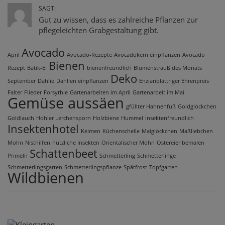
SAGT:
Gut zu wissen, dass es zahlreiche Pflanzen zur
pflegeleichten Grabgestaltung gibt.
Avocado
April
Avocado-Rezepte
Avocadokern einpflanzen
Avocado
Bienen
Rezept
Batik-Ei
bienenfreundlich
Blumenstrauß des Monats
Deko
September
Dahlie
Dahlien einpflanzen
Enzianblättriger Ehrenpreis
Falter
Flieder
Forsythie
Gartenarbeiten im April
Gartenarbeit im Mai
Gemüse aussäen
gfüllter Hahnenfuß
Goldglöckchen
Goldlauch
Hohler Lerchensporn
Holzbiene
Hummel
insektenfreundlich
Insektenhotel
Keimen
Küchenschelle
Maiglöckchen
Maßliebchen
Mohn
Nisthilfen
nützliche Insekten
Orientalischer Mohn
Ostereier bemalen
Schattenbeet
Primeln
Schmetterling
Schmetterlinge
Schmetterlingsgarten
Schmetterlingspflanze
Spätfrost
Topfgarten
Wildbienen