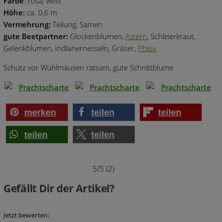
Farbe
: rosa, weiß
Höhe:
ca. 0,6 m
Vermehrung:
Teilung, Samen
gute
Beetpartner:
Glockenblumen,
Astern
, Schleierkraut,
Gelenkblumen, Indianernesseln, Gräser,
Phlox
Schutz vor Wühlmäusen ratsam, gute Schnittblume
merken
teilen
teilen
teilen
teilen
5/5
(2)
Gefällt Dir der Artikel?
Jetzt bewerten: