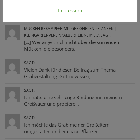
Yucca-Palme
Impressum
MÜCKEN BEKÄMPFEN MIT GEEIGNETEN PFLANZEN |
KLEINGARTENVEREIN “ALBERT EIDNER" E.V. SAGT:
[…] Wer ärgert sich nicht über die surrenden
Mücken, die besonders...
SAGT:
Vielen Dank für diesen Beitrag zum Thema
Grabgestaltung. Gut zu wissen,...
SAGT:
Ich hatte eine sehr enge Bindung mit meinem
Großvater und probiere...
SAGT:
Ich möchte das Grab meiner Großeltern
umgestalten und ein paar Pflanzen...