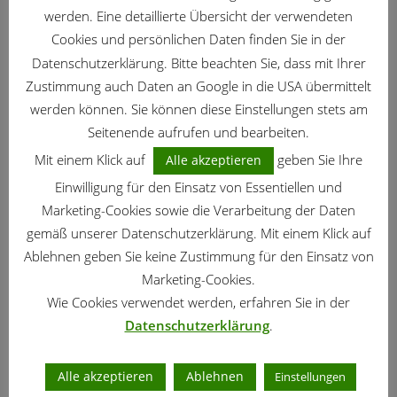
werden. Eine detaillierte Übersicht der verwendeten
KREATIVE GARTEN IDEEN
/
GARTENTIPPS
Cookies und persönlichen Daten finden Sie in der
Grabgestaltung mit pflegeleichten Pflanzen
Datenschutzerklärung. Bitte beachten Sie, dass mit Ihrer
Zustimmung auch Daten an Google in die USA übermittelt
werden können. Sie können diese Einstellungen stets am
PFLANZEN
/
ZWIEBEL- UND KNOLLENPFLANZEN
Seitenende aufrufen und bearbeiten.
Hyazinthen – stark duftender Frühlingsgruß
Mit einem Klick auf
geben Sie Ihre
Alle akzeptieren
Einwilligung für den Einsatz von Essentiellen und
Marketing-Cookies sowie die Verarbeitung der Daten
GARTENGESTALTUNG
Der Fischturm – eine neue Idee für den
gemäß unserer Datenschutzerklärung. Mit einem Klick auf
Gartenteich
Ablehnen geben Sie keine Zustimmung für den Einsatz von
Marketing-Cookies.
GARTENTIPPS
Wie Cookies verwendet werden, erfahren Sie in der
Gewächshaus bauen – Tipps für die Montage
Datenschutzerklärung
.
Alle akzeptieren
Ablehnen
Einstellungen
PFLANZEN
/
ZIMMERPFLANZEN