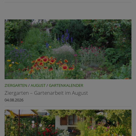
ZIERGARTEN
/
AUGUST
/
GARTENKALENDER
Ziergarten – Gartenarbeit im August
04.08.2026