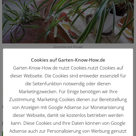
Grünlilie mit Kindel
Cookies auf Garten-Know-How.de
merken
teilen
teilen
Garten-Know-How.de nutzt Cookies.nutzt Cookies auf
teilen
teilen
dieser Webseite. Die Cookies sind entweder essenziell für
die Seitenfunktion notwendig oder dienen
Marketingzwecken. Für Einige benötigen wir Ihre
5/5
(9)
Zustimmung. Marketing-Cookies dienen zur Bereitstellung
Gefällt Dir der Artikel?
von Anzeigen mit Google Adsense zur Monetarisierung
dieser Webseite, damit sie kostenlos betrieben werden
kann. Diese Cookies und Ihre Daten können von Google
Jetzt bewerten:
Adsense auch zur Personalisierung von Werbung genutzt