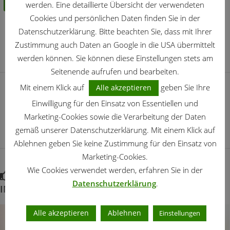
werden. Eine detaillierte Übersicht der verwendeten
Cookies und persönlichen Daten finden Sie in der
1
Datenschutzerklärung. Bitte beachten Sie, dass mit Ihrer
Zustimmung auch Daten an Google in die USA übermittelt
werden können. Sie können diese Einstellungen stets am
Seitenende aufrufen und bearbeiten.
NÄCHSTER BEITRAG
Mit einem Klick auf
geben Sie Ihre
Alle akzeptieren
Bogenhanf – eine pflegeleichte Zimmerpflanze
Einwilligung für den Einsatz von Essentiellen und
Marketing-Cookies sowie die Verarbeitung der Daten
VORHERIGER BEITRAG
gemäß unserer Datenschutzerklärung. Mit einem Klick auf
Enzianstrauch – ein blaues Wunder im Garten
Ablehnen geben Sie keine Zustimmung für den Einsatz von
Marketing-Cookies.
Wie Cookies verwendet werden, erfahren Sie in der
FÜR DICH VIELLEICHT EBENFALLS
Datenschutzerklärung
.
INTERESSANT …
Alle akzeptieren
Ablehnen
Einstellungen