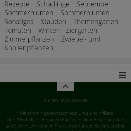
Rezepte
Schädlinge
September
Sommerblumen
Sommerblumen
Sonstiges
Stauden
Themengarten
Tomaten
Winter
Ziergarten
Zimmerpflanzen
Zwiebel- und
Knollenpflanzen
Garten-Know-How.de
* Mit einem * gekennzeichnete Links sind Affiliate-
Links/Werbelinks. Bei einem Kauf oder einer Bestellung über
solch einen Link können Provisionen für den Seitenbetreiber